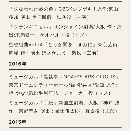
「失なわれた藍の色」CBGKシブゲキ!! 原作:東由
多加 演出:長戸勝彦 鉄兵役（主演）
「グランギニョル」サンシャイン劇場/大阪 作・演
出:末満健一 ゲルハルト役（トメ）
空想組曲vol.14「どうか闇を、きみに」東京芸術
劇場 作・演出:ほさかよう 男役（主演）
2016年
ミュージカル「黒執事～NOAH'S ARK CIRCUS」
東京ドームシティーホール/福岡/兵庫/愛知 原作:
枢 やな 演出:毛利亘弘 ジョーカー役（トメ）
ミュージカル「手紙」新国立劇場／大阪／神戸 原
作：東野圭吾 演出：藤田俊太郎 直貴役（主演）
2015年