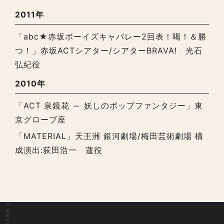
2011年
「abc★赤坂ボーイズキャバレー2回表！喝！＆勝
つ！」赤坂ACTシアター/シアターBRAVA! 光石
弘紀役
2010年
「ACT 泉鏡花 ～ 妖しのポップファンタジー」東
京グローブ座
「MATERIAL」天王洲 銀河劇場/梅田芸術劇場 構
成演出:荻田浩一 蓮役