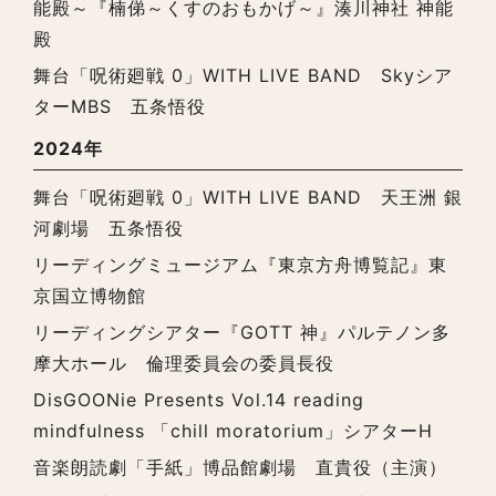
能殿～『楠俤～くすのおもかげ～』湊川神社 神能
殿
舞台「呪術廻戦 0」WITH LIVE BAND Skyシア
ターMBS 五条悟役
2024年
舞台「呪術廻戦 0」WITH LIVE BAND 天王洲 銀
河劇場 五条悟役
リーディングミュージアム『東京方舟博覧記』東
京国立博物館
リーディングシアター『GOTT 神』パルテノン多
摩大ホール 倫理委員会の委員長役
DisGOONie Presents Vol.14 reading
mindfulness 「chill moratorium」シアターH
⾳楽朗読劇「手紙」博品館劇場 直貴役（主演）