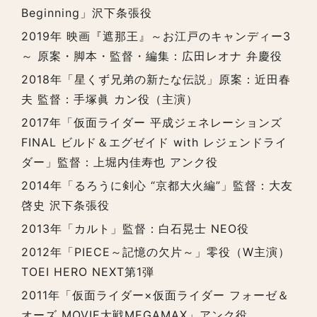
Beginning」沢下条張役
2019年 映画『遮那王』～お江戸のキャンディー3
～ 原案・脚本・監督・編集：広田レオナ 弁慶役
2018年「星くず兄弟の新たな伝説」原案：近田春
夫 監督：手塚眞 カン役（主演）
2017年「仮面ライダー 平成ジェネレーションズ
FINAL ビルド＆エグゼイド with レジェンドライ
ダー」監督：上堀内佳寿也 アンク役
2014年「るろうに剣心 “京都大火編”」監督：大友
啓史 沢下条張役
2013年「カルト」監督：白石晃士 NEO役
2012年「PIECE～記憶の欠片～」零役（W主演）
TOEI HERO NEXT第1弾
2011年「仮面ライダー×仮面ライダー フォーゼ＆
オーズ MOVIE大戦MEGAMAX」アンク役