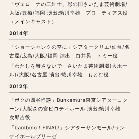
「ヴェローナの二紳士」彩の国さいたま芸術劇場/
大阪/豊橋/福岡 演出:蜷川幸雄 プロ―ティアス役
（メインキャスト）
2014年
「ショーシャンクの空に」シアタークリエ/仙台/名
古屋/広島/大阪/福岡 演出：白井晃 トミー役
「わたしを離さないで」さいたま芸術劇場(大ホー
ル)/大阪/名古屋 演出:蜷川幸雄 もとむ役
2012年
「ボクの四谷怪談」Bunkamura東京シアターコク
ーン/大阪森の宮ピロティホール 演出:蜷川幸雄
次郎吉役
「bambino！FINAL!」シアターサンモール/サン
ケイホールブリーゼ