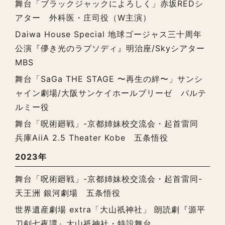
舞台「ブラックジャックによろしく」赤坂REDシ
アター 外科医・庄司役（W主演）
Daiwa House Special 地球ゴージャス三十周年
公演『儚き光のラプソディ』明治座/Skyシアター
MBS
舞台「SaGa THE STAGE 〜再生の絆〜」サンシ
ャイン劇場/大阪サンケイホールブリーゼ バルテ
ルミー役
舞台「呪術廻戦」-京都姉妹校交流会・起首雷同
兵庫AiiA 2.5 Theater Kobe 五条悟役
2023年
舞台「呪術廻戦」-京都姉妹校交流会・起首雷同-
天王洲 銀河劇場 五条悟役
世界遺産劇場 extra「大山祇神社」 朗読劇『源平
刀剣七夜譚』大山祇神社・特設舞台