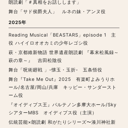
朗読劇「＃真相をお話しします」
舞台「サド侯爵夫人」 ルネの妹・アンヌ役
2025年
Reading Musical「BEASTARS」episode 1 主
役 ハイイロオオカミの少年レゴシ役
萩・京都維新物語 世界遺産朗読劇 『幕末松風録～
萩の章～』 吉田松陰役
舞台「呪術廻戦 」-懐玉・玉折- 五条悟役
舞台『Take Me Out』2025 有楽町よみうりホ
ール/名古屋/岡山/兵庫 キッピー・サンダースト
ーム役
『オイディプス王』パルテノン多摩大ホール/Sky
シアターMBS オイディプス役（主演）
伝統芸能×朗読劇 和がたりシリーズ〜湊川神社新