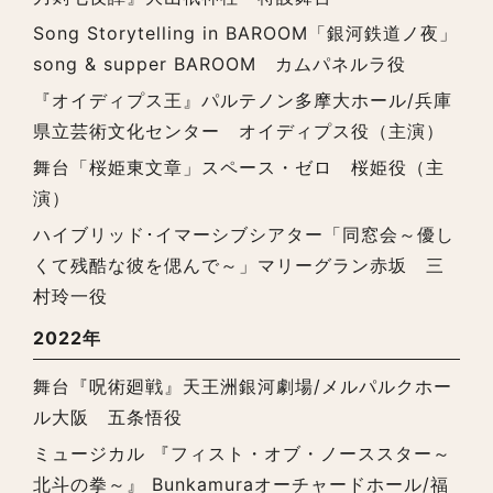
Song Storytelling in BAROOM「銀河鉄道ノ夜」
song & supper BAROOM カムパネルラ役
『オイディプス王』パルテノン多摩大ホール/兵庫
県立芸術文化センター オイディプス役（主演）
舞台「桜姫東文章」スペース・ゼロ 桜姫役（主
演）
ハイブリッド･イマーシブシアター「同窓会～優し
くて残酷な彼を偲んで～」マリーグラン赤坂 三
村玲一役
2022年
舞台『呪術廻戦』天王洲銀河劇場/メルパルクホー
ル大阪 五条悟役
ミュージカル 『フィスト・オブ・ノーススター～
北斗の拳～』 Bunkamuraオーチャードホール/福